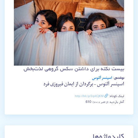
بیست نکته برای داشتن سکس گروهی لذت‌بخش
اسپنسر آلتوس
نوشته‌ی
:
اسپنسر آلتوس – برگردان از ایمان فیروزی فرد
http://bit.ly/2q4CjKM
لینک کوتاه:
آمار بازدید
: 610
(از اکتبر ۲۰۱۸)
کلیدواژه‌ها