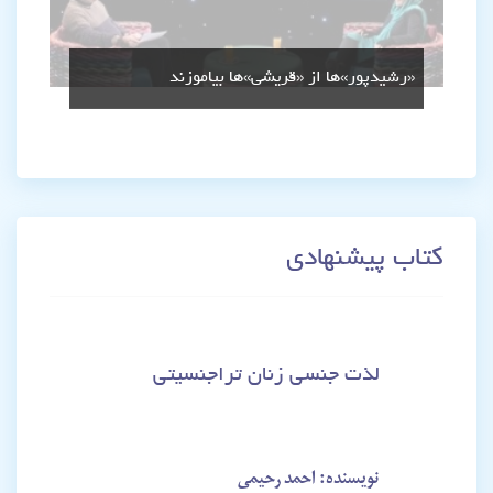
«رشیدپور»ها از «قریشی»‌ها بیاموزند
کتاب پیشنهادی
لذت جنسی زنان تراجنسیتی
نویسنده: احمد رحیمی