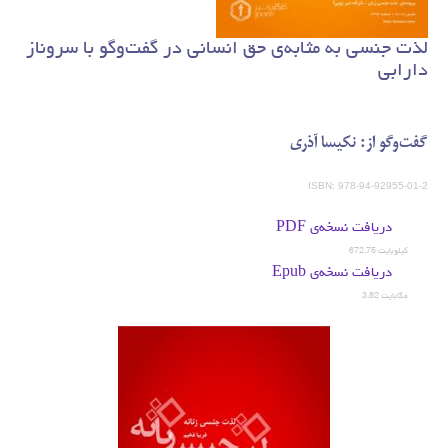
لذت جنسی به مثابه‌ی حق انسانی در گفت‌وگو با سروناز
دارابی
گفت‌وگو از: نکیسا آذری
ISBN: 978-94-92955-01-2
دریافت نسخه‌ی PDF
672,75 کیلوبایت
دریافت نسخه‌ی Epub
3,82 مگابایت