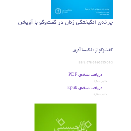
چرخه‌ی انگیختگی زنان در گفت‌وگو با آویشن
گفت‌وگو از: نکیسا آذری
ISBN: 978-94-92955-04-3
دریافت نسخه‌ی PDF
1,34 مگابایت
دریافت نسخه‌ی Epub
4,79 مگابایت