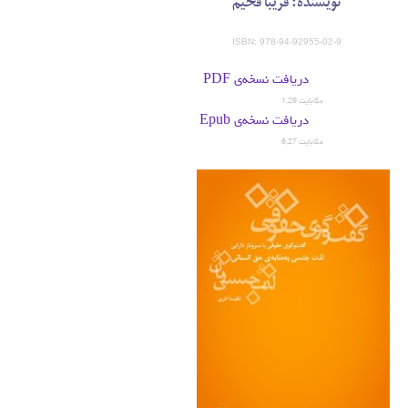
نویسنده: فریبا فخیم
ISBN: 978-94-92955-02-9
دریافت نسخه‌ی PDF
1,29 مگابایت
دریافت نسخه‌ی Epub
8,27 مگابایت