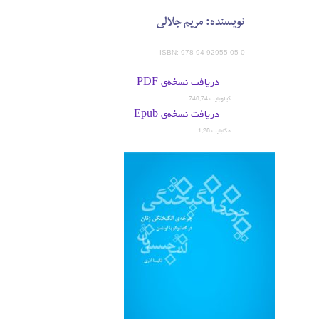
نویسنده: مریم جلالی
ISBN: 978-94-92955-05-0
دریافت نسخه‌ی PDF
746,74 کیلوبایت
دریافت نسخه‌ی Epub
1,28 مگابایت