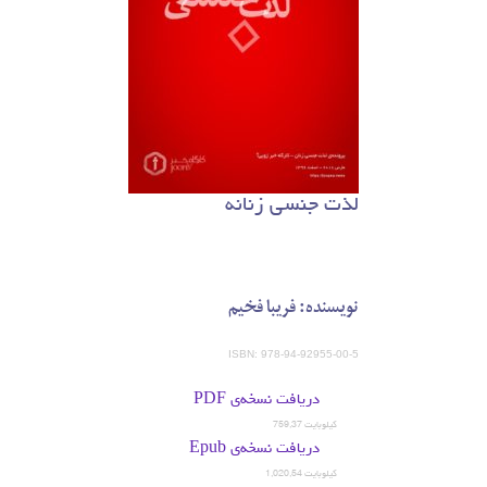
لذت جنسی زنانه
نویسنده: فریبا فخیم
ISBN: 978-94-92955-00-5
دریافت نسخه‌ی PDF
759,37 کیلوبایت
دریافت نسخه‌ی Epub
1,020,54 کیلوبایت