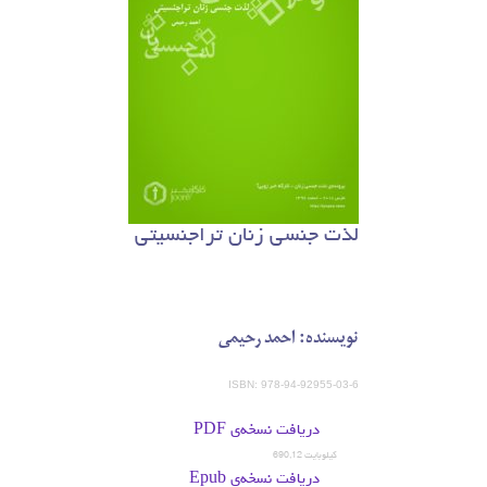
لذت جنسی زنان تراجنسیتی
نویسنده: احمد رحیمی
ISBN: 978-94-92955-03-6
دریافت نسخه‌ی PDF
690,12 کیلوبایت
دریافت نسخه‌ی Epub