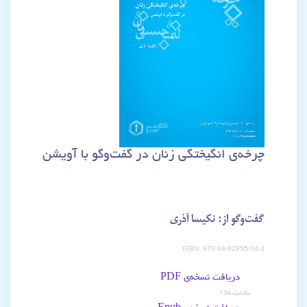
چرخه‌ی انگیختگی زنان در گفت‌وگو با آویشن
گفت‌وگو از: نکیسا آذری
ISBN: 978-94-92955-04-3
دریافت نسخه‌ی PDF
1,34 مگابایت