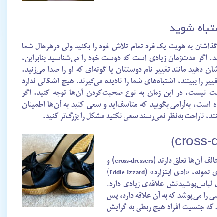
تباه شوید
گذاشتن به هویت یک فرد تمام تلاش خود را بکنید ولی درهرحال شما
ند. اگر مدت‌زمان زیادی است که دوست خود را می‌شناسید بنابراین،
ن دهید مانند تغییر نام دوستتان یا گونه‌ای که او را صدا می‌زنید.
ر را ببینند، اشتباه‌های شما را نادیده می‌گیرند. هیچ اشکالی ندارد
ست نیست. در این زمان به نوع صحبت‌کردن آن‌ها توجه کنید. اگر
 است، به‌آرامی بگویید که متاسف‌اید و سعی کنید به آن‌ها اطمینان
کنند، ناراحت به‌نظر نمی‌رسند سعی نکنید مشکل را بزرگ‌تر کنید.
برخی از افراد لباس‌هایی را می‌پوشند که به‌شکل کلیشه‌ای به جنس مخالف آن‌ها تعلق دارند (cross-dressers) و
این نوع از لباس‌پوشیدن هیچ‌گونه ارتباطی با جنسیت افراد ندارد. برای نمونه، «ادی ایتزارد» (Eddie Izzard)
 لباس‌پوشیدنش علاقه‌ی زیادی دارد.
سی را می‌پوشد که به آن علاقه دارد، پس
نید که جنسیت افراد هیچ ربطی به گرایش