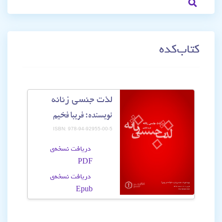
کتاب‌کده‌
لذت جنسی زنانه
نویسنده: فریبا فخیم
ISBN: 978-94-92955-00-5
دریافت نسخه‌ی
PDF
دریافت نسخه‌ی
Epub