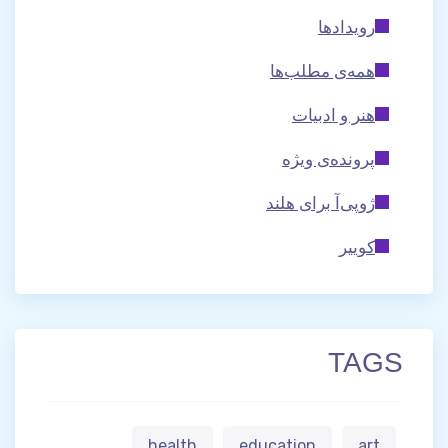
رویدادها
همه‌ی مطلب‌ها
هنر و ادبیات
پرونده‌ی ویژه
ژوپی‌آ برای هلند
کوییر
TAGS
health
education
art