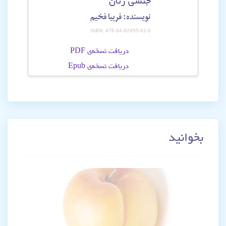
جنسی زنان
نویسنده: فریبا فخیم
ISBN: 978-94-92955-02-9
دریافت نسخه‌ی PDF
دریافت نسخه‌ی Epub
بخوانید